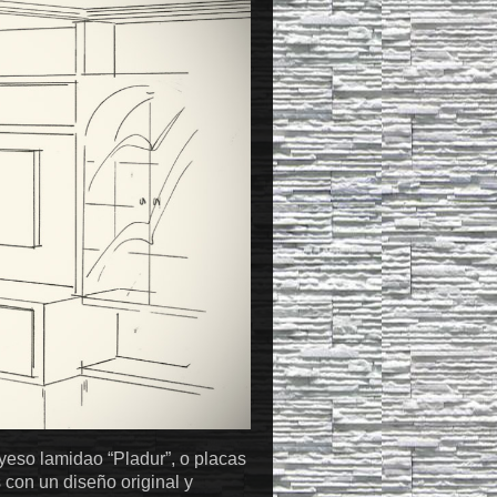
eso lamidao “Pladur”, o placas
con un diseño original y