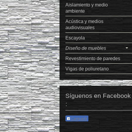
Aislamiento y medio
ambiente
Acústica y medios
audiovisuales
Escayola
Diseño de muebles
Revestimiento de paredes
Vigas de poliuretano
Síguenos en Facebook
:
Compartir